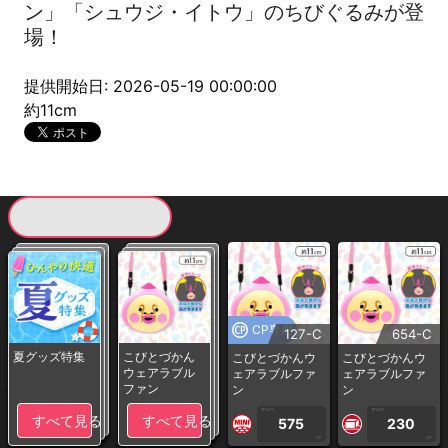
ン」「シュウジ・イトウ」のちびぐるみが登
場！
提供開始日: 2026-05-19 00:00:00
約11cm
現在提供している景品一覧
CP専用
127-C
654-C
夏グッズ特集
こびとづかん
こびとづかんウ
こびとづかんウ
ウェアラブル
ェアラブルファ
ェアラブルファ
ファン
ン
ン
1PLAY
1PLAY
すべて見る
すべて見る
575
230
CP
CP