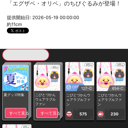
「エグザベ・オリベ」のちびぐるみが登場！
提供開始日: 2026-05-19 00:00:00
約11cm
現在提供している景品一覧
CP専用
127-C
654-C
夏グッズ特集
こびとづかん
こびとづかんウ
こびとづかんウ
ウェアラブル
ェアラブルファ
ェアラブルファ
ファン
ン
ン
1PLAY
1PLAY
すべて見る
すべて見る
575
230
CP
CP