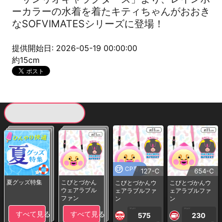
ーカラーの水着を着たキティちゃんがおおき
なSOFVIMATESシリーズに登場！
提供開始日: 2026-05-19 00:00:00
約15cm
現在提供している景品一覧
CP専用
127-C
654-C
夏グッズ特集
こびとづかん
こびとづかんウ
こびとづかんウ
ウェアラブル
ェアラブルファ
ェアラブルファ
ファン
ン
ン
1PLAY
1PLAY
すべて見る
すべて見る
575
230