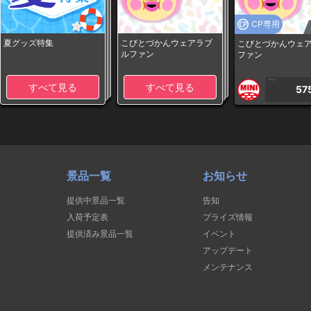
CP専用
夏グッズ特集
こびとづかんウェアラブ
こびとづかんウェ
ルファン
ファン
1PLAY
すべて見る
すべて見る
57
景品一覧
お知らせ
提供中景品一覧
告知
入荷予定表
プライズ情報
提供済み景品一覧
イベント
アップデート
メンテナンス