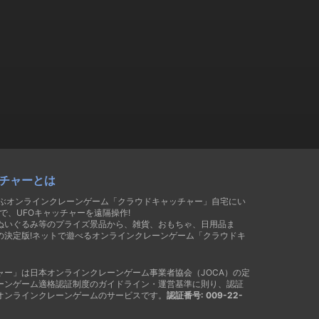
チャーとは
遊ぶオンラインクレーンゲーム「クラウドキャッチャー」自宅にい
で、UFOキャッチャーを遠隔操作!
ぬいぐるみ等のプライズ景品から、雑貨、おもちゃ、日用品ま
の決定版!ネットで遊べるオンラインクレーンゲーム「クラウドキ
ャー」は日本オンラインクレーンゲーム事業者協会（JOCA）の定
ーンゲーム適格認証制度のガイドライン・運営基準に則り、認証
オンラインクレーンゲームのサービスです。
認証番号: 009-22-