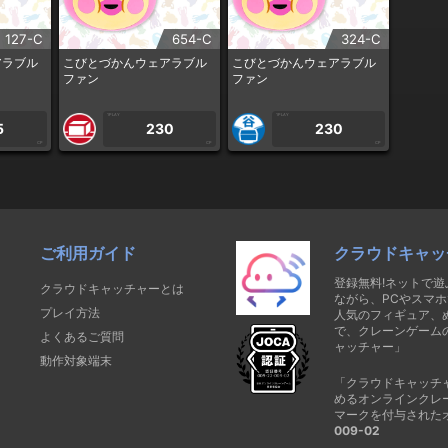
127-C
654-C
324-C
アラブル
こびとづかんウェアラブル
こびとづかんウェアラブル
ファン
ファン
1PLAY
1PLAY
5
230
230
CP
CP
CP
ご利用ガイド
クラウドキャッ
登録無料!ネットで
クラウドキャッチャーとは
ながら、PCやスマホ
プレイ方法
人気のフィギュア、
で、クレーンゲーム
よくあるご質問
ャッチャー」
動作対象端末
「クラウドキャッチ
めるオンラインクレ
マークを付与された
009-02