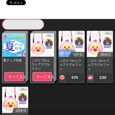
現在提供している景品一覧
CP専用
127-C
654-C
夏グッズ特集
こびとづかん
こびとづかんウ
こびとづかんウ
ウェアラブル
ェアラブルファ
ェアラブルファ
ファン
ン
ン
1PLAY
1PLAY
すべて見る
すべて見る
575
230
CP
CP
324-C