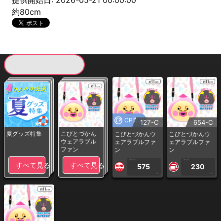
提供開始日: 2026-05-21 00:00:00
約80cm
現在提供している景品一覧
CP専用
127-C
654-C
夏グッズ特集
こびとづかん
こびとづかんウ
こびとづかんウ
ウェアラブル
ェアラブルファ
ェアラブルファ
ファン
ン
ン
1PLAY
1PLAY
すべて見る
すべて見る
575
230
CP
CP