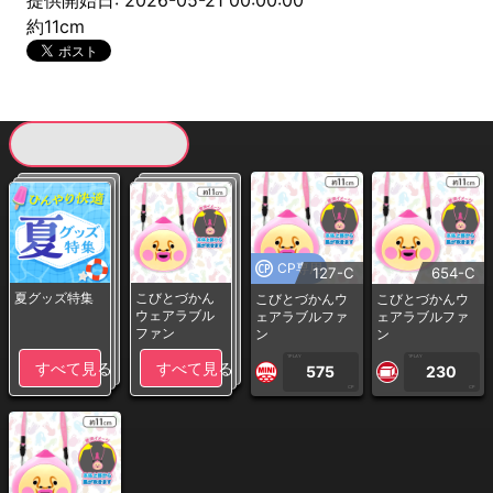
提供開始日: 2026-05-21 00:00:00
約11cm
現在提供している景品一覧
CP専用
127-C
654-C
夏グッズ特集
こびとづかん
こびとづかんウ
こびとづかんウ
ウェアラブル
ェアラブルファ
ェアラブルファ
ファン
ン
ン
1PLAY
1PLAY
すべて見る
すべて見る
575
230
CP
CP