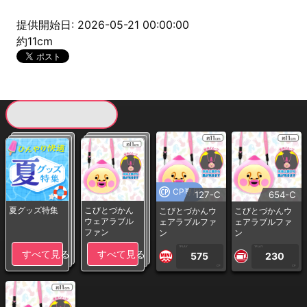
提供開始日: 2026-05-21 00:00:00
約11cm
現在提供している景品一覧
CP専用
127-C
654-C
夏グッズ特集
こびとづかん
こびとづかんウ
こびとづかんウ
ウェアラブル
ェアラブルファ
ェアラブルファ
ファン
ン
ン
1PLAY
1PLAY
すべて見る
すべて見る
575
230
CP
CP