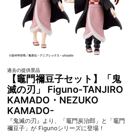
過去の提供景品
【竈門禰豆子セット】「鬼
滅の刃」 Figuno-TANJIRO
KAMADO・NEZUKO
KAMADO-
『鬼滅の刃』より、「竈門炭治郎」と「竈門
禰豆子」が Figunoシリーズに登場！