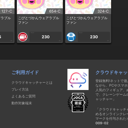
127-C
654-C
324-C
アラブル
こびとづかんウェアラブル
こびとづかんウェアラブル
ファン
ファン
1PLAY
1PLAY
5
230
230
CP
CP
CP
ご利用ガイド
クラウドキャッ
登録無料!ネットで
クラウドキャッチャーとは
ながら、PCやスマホ
プレイ方法
人気のフィギュア、
で、クレーンゲーム
よくあるご質問
ャッチャー」
動作対象端末
「クラウドキャッチ
めるオンラインクレ
マークを付与された
009-02