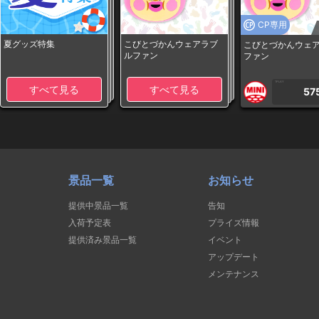
CP専用
夏グッズ特集
こびとづかんウェアラブ
こびとづかんウェ
ルファン
ファン
1PLAY
すべて見る
すべて見る
57
景品一覧
お知らせ
提供中景品一覧
告知
入荷予定表
プライズ情報
提供済み景品一覧
イベント
アップデート
メンテナンス