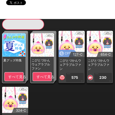
現在提供している景品一覧
CP専用
127-C
654-C
夏グッズ特集
こびとづかん
こびとづかんウ
こびとづかんウ
ウェアラブル
ェアラブルファ
ェアラブルファ
ファン
ン
ン
1PLAY
1PLAY
すべて見る
すべて見る
575
230
CP
CP
324-C