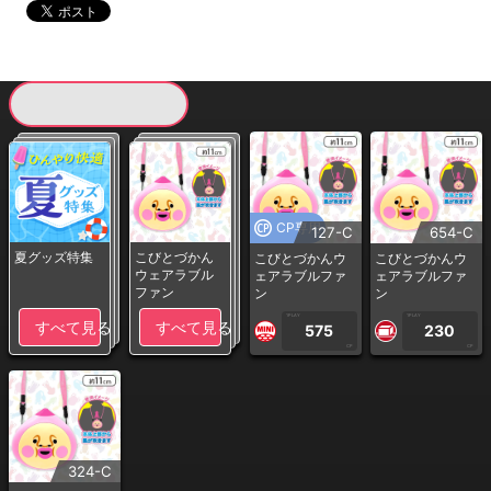
現在提供している景品一覧
CP専用
127-C
654-C
夏グッズ特集
こびとづかん
こびとづかんウ
こびとづかんウ
ウェアラブル
ェアラブルファ
ェアラブルファ
ファン
ン
ン
1PLAY
1PLAY
すべて見る
すべて見る
575
230
CP
CP
324-C