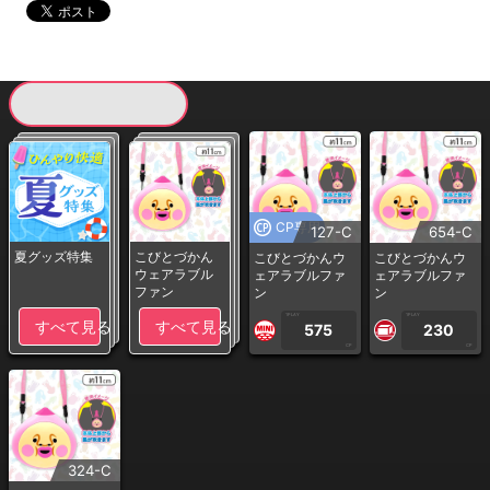
現在提供している景品一覧
CP専用
127-C
654-C
夏グッズ特集
こびとづかん
こびとづかんウ
こびとづかんウ
ウェアラブル
ェアラブルファ
ェアラブルファ
ファン
ン
ン
1PLAY
1PLAY
すべて見る
すべて見る
575
230
CP
CP
324-C