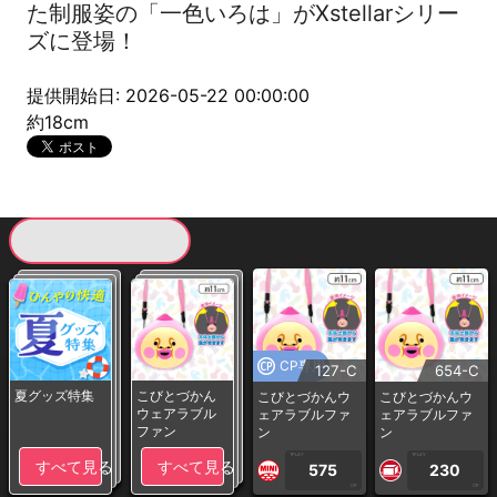
た制服姿の「一色いろは」がXstellarシリー
ズに登場！
提供開始日: 2026-05-22 00:00:00
約18cm
現在提供している景品一覧
CP専用
127-C
654-C
夏グッズ特集
こびとづかん
こびとづかんウ
こびとづかんウ
ウェアラブル
ェアラブルファ
ェアラブルファ
ファン
ン
ン
1PLAY
1PLAY
すべて見る
すべて見る
575
230
CP
CP