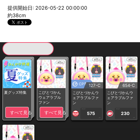
提供開始日: 2026-05-22 00:00:00
約38cm
現在提供している景品一覧
CP専用
127-C
654-C
夏グッズ特集
こびとづかん
こびとづかんウ
こびとづかんウ
ウェアラブル
ェアラブルファ
ェアラブルファ
ファン
ン
ン
1PLAY
1PLAY
すべて見る
すべて見る
575
230
CP
CP