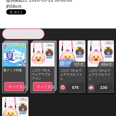
提供開始日: 2026-05-22 00:00:00
約58cm
現在提供している景品一覧
CP専用
127-C
654-C
夏グッズ特集
こびとづかん
こびとづかんウ
こびとづかんウ
ウェアラブル
ェアラブルファ
ェアラブルファ
ファン
ン
ン
1PLAY
1PLAY
すべて見る
すべて見る
575
230
CP
CP