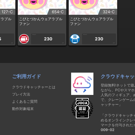
127-C
654-C
324-C
アラブル
こびとづかんウェアラブル
こびとづかんウェアラブル
ファン
ファン
1PLAY
1PLAY
5
230
230
CP
CP
CP
ご利用ガイド
クラウドキャッ
登録無料!ネットで
クラウドキャッチャーとは
ながら、PCやスマホ
プレイ方法
人気のフィギュア、
で、クレーンゲーム
よくあるご質問
ャッチャー」
動作対象端末
「クラウドキャッチ
めるオンラインクレ
マークを付与された
009-02