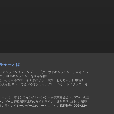
チャーとは
遊ぶオンラインクレーンゲーム「クラウドキャッチャー」自宅にい
で、UFOキャッチャーを遠隔操作!
ぬいぐるみ等のプライズ景品から、雑貨、おもちゃ、日用品ま
の決定版!ネットで遊べるオンラインクレーンゲーム「クラウドキ
ャー」は日本オンラインクレーンゲーム事業者協会（JOCA）の定
ーンゲーム適格認証制度のガイドライン・運営基準に則り、認証
オンラインクレーンゲームのサービスです。
認証番号: 009-22-