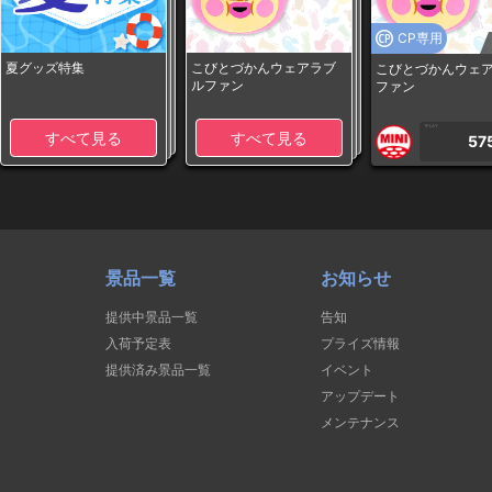
CP専用
夏グッズ特集
こびとづかんウェアラブ
こびとづかんウェ
ルファン
ファン
1PLAY
すべて見る
すべて見る
57
景品一覧
お知らせ
提供中景品一覧
告知
入荷予定表
プライズ情報
提供済み景品一覧
イベント
アップデート
メンテナンス