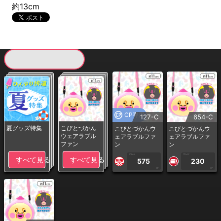
約13cm
現在提供している景品一覧
CP専用
127-C
654-C
夏グッズ特集
こびとづかん
こびとづかんウ
こびとづかんウ
ウェアラブル
ェアラブルファ
ェアラブルファ
ファン
ン
ン
1PLAY
1PLAY
すべて見る
すべて見る
575
230
CP
CP