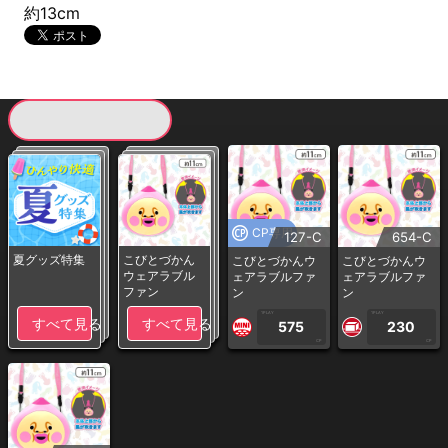
約13cm
現在提供している景品一覧
CP専用
127-C
654-C
夏グッズ特集
こびとづかん
こびとづかんウ
こびとづかんウ
ウェアラブル
ェアラブルファ
ェアラブルファ
ファン
ン
ン
1PLAY
1PLAY
すべて見る
すべて見る
575
230
CP
CP