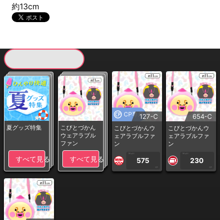
約13cm
現在提供している景品一覧
CP専用
127-C
654-C
夏グッズ特集
こびとづかん
こびとづかんウ
こびとづかんウ
ウェアラブル
ェアラブルファ
ェアラブルファ
ファン
ン
ン
1PLAY
1PLAY
すべて見る
すべて見る
575
230
CP
CP