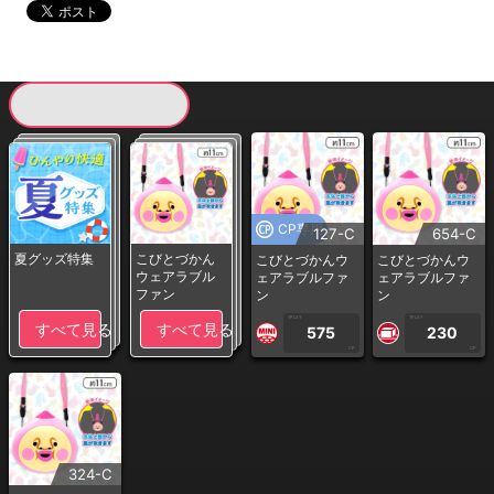
現在提供している景品一覧
CP専用
127-C
654-C
夏グッズ特集
こびとづかん
こびとづかんウ
こびとづかんウ
ウェアラブル
ェアラブルファ
ェアラブルファ
ファン
ン
ン
1PLAY
1PLAY
すべて見る
すべて見る
575
230
CP
CP
324-C