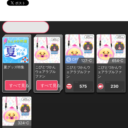
現在提供している景品一覧
CP専用
127-C
654-C
夏グッズ特集
こびとづかん
こびとづかんウ
こびとづかんウ
ウェアラブル
ェアラブルファ
ェアラブルファ
ファン
ン
ン
1PLAY
1PLAY
すべて見る
すべて見る
575
230
CP
CP
324-C