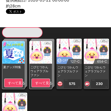
提供開始日: 2026-05-22 00:00:00
約28cm
現在提供している景品一覧
CP専用
127-C
654-C
夏グッズ特集
こびとづかん
こびとづかんウ
こびとづかんウ
ウェアラブル
ェアラブルファ
ェアラブルファ
ファン
ン
ン
1PLAY
1PLAY
すべて見る
すべて見る
575
230
CP
CP