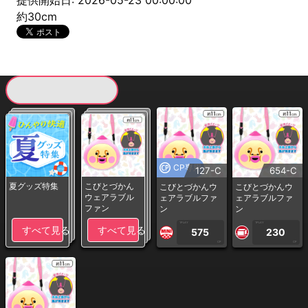
提供開始日: 2026-05-23 00:00:00
約30cm
現在提供している景品一覧
CP専用
127-C
654-C
夏グッズ特集
こびとづかん
こびとづかんウ
こびとづかんウ
ウェアラブル
ェアラブルファ
ェアラブルファ
ファン
ン
ン
1PLAY
1PLAY
すべて見る
すべて見る
575
230
CP
CP