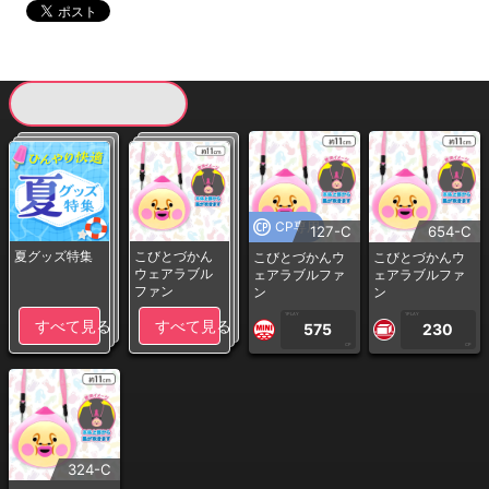
現在提供している景品一覧
CP専用
127-C
654-C
夏グッズ特集
こびとづかん
こびとづかんウ
こびとづかんウ
ウェアラブル
ェアラブルファ
ェアラブルファ
ファン
ン
ン
1PLAY
1PLAY
すべて見る
すべて見る
575
230
CP
CP
324-C