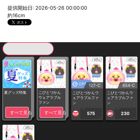
提供開始日: 2026-05-26 00:00:00
約16cm
現在提供している景品一覧
CP専用
127-C
654-C
夏グッズ特集
こびとづかん
こびとづかんウ
こびとづかんウ
ウェアラブル
ェアラブルファ
ェアラブルファ
ファン
ン
ン
1PLAY
1PLAY
すべて見る
すべて見る
575
230
CP
CP