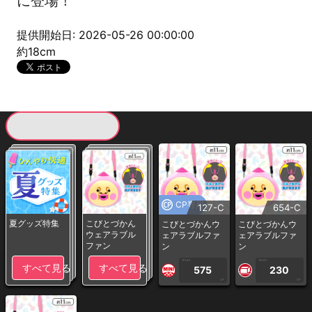
に登場！
提供開始日: 2026-05-26 00:00:00
約18cm
現在提供している景品一覧
CP専用
127-C
654-C
夏グッズ特集
こびとづかん
こびとづかんウ
こびとづかんウ
ウェアラブル
ェアラブルファ
ェアラブルファ
ファン
ン
ン
1PLAY
1PLAY
すべて見る
すべて見る
575
230
CP
CP