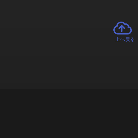
上へ戻る
チャーとは
遊ぶオンラインクレーンゲーム「クラウドキャッチャー」自宅にい
で、UFOキャッチャーを遠隔操作!