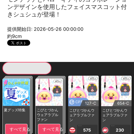
ンデザインを使用したフェイスマスコット付
きシュシュが登場！
提供開始日: 2026-05-26 00:00:00
約9cm
現在提供している景品一覧
CP専用
127-C
654-C
夏グッズ特集
こびとづかん
こびとづかんウ
こびとづかんウ
ウェアラブル
ェアラブルファ
ェアラブルファ
ファン
ン
ン
1PLAY
1PLAY
すべて見る
すべて見る
575
230