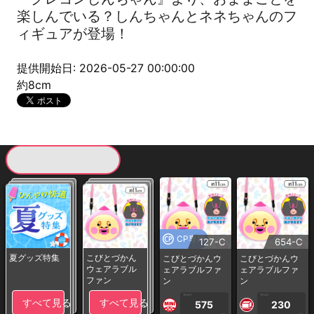
楽しんでいる？しんちゃんとネネちゃんのフ
ィギュアが登場！
提供開始日: 2026-05-27 00:00:00
約8cm
現在提供している景品一覧
CP専用
127-C
654-C
夏グッズ特集
こびとづかん
こびとづかんウ
こびとづかんウ
ウェアラブル
ェアラブルファ
ェアラブルファ
ファン
ン
ン
1PLAY
1PLAY
すべて見る
すべて見る
575
230