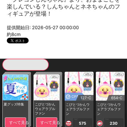
楽しんでいる？しんちゃんとネネちゃんのフ
ィギュアが登場！
提供開始日: 2026-05-27 00:00:00
約8cm
現在提供している景品一覧
CP専用
127-C
654-C
夏グッズ特集
こびとづかん
こびとづかんウ
こびとづかんウ
ウェアラブル
ェアラブルファ
ェアラブルファ
ファン
ン
ン
1PLAY
1PLAY
すべて見る
すべて見る
575
230