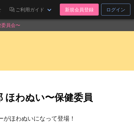
せ
ご利用ガイド
新規会員登録
ログイン
健委員会〜
 ほわぬい〜保健委員
ーがほわぬいになって登場！