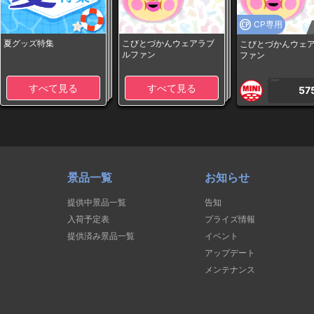
CP専用
夏グッズ特集
こびとづかんウェアラブ
こびとづかんウェ
ルファン
ファン
1PLAY
すべて見る
すべて見る
57
景品一覧
お知らせ
提供中景品一覧
告知
入荷予定表
プライズ情報
提供済み景品一覧
イベント
アップデート
メンテナンス