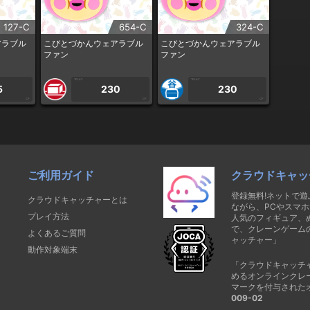
127-C
654-C
324-C
アラブル
こびとづかんウェアラブル
こびとづかんウェアラブル
ファン
ファン
1PLAY
1PLAY
5
230
230
CP
CP
CP
ご利用ガイド
クラウドキャッ
登録無料!ネットで
クラウドキャッチャーとは
ながら、PCやスマホ
プレイ方法
人気のフィギュア、
で、クレーンゲーム
よくあるご質問
ャッチャー」
動作対象端末
「クラウドキャッチ
めるオンラインクレ
マークを付与された
009-02