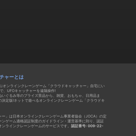
チャーとは
遊ぶオンラインクレーンゲーム「クラウドキャッチャー」自宅にい
で、UFOキャッチャーを遠隔操作!
ぬいぐるみ等のプライズ景品から、雑貨、おもちゃ、日用品ま
の決定版!ネットで遊べるオンラインクレーンゲーム「クラウドキ
ャー」は日本オンラインクレーンゲーム事業者協会（JOCA）の定
ーンゲーム適格認証制度のガイドライン・運営基準に則り、認証
オンラインクレーンゲームのサービスです。
認証番号: 009-22-