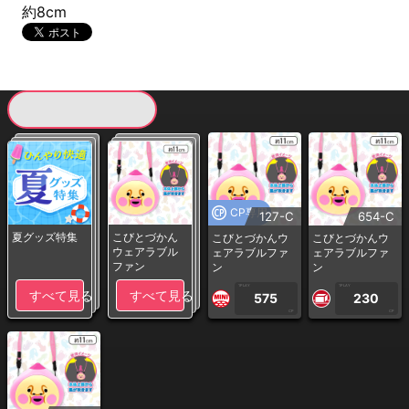
約8cm
現在提供している景品一覧
CP専用
127-C
654-C
夏グッズ特集
こびとづかん
こびとづかんウ
こびとづかんウ
ウェアラブル
ェアラブルファ
ェアラブルファ
ファン
ン
ン
1PLAY
1PLAY
すべて見る
すべて見る
575
230
CP
CP