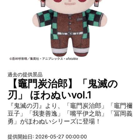
過去の提供景品
【竈門炭治郎】「鬼滅の
刃」 ほわぬいvol.1
『鬼滅の刃』より、「竈門炭治郎」「竈門禰
豆子」「我妻善逸」「嘴平伊之助」「冨岡義
勇」がほわぬいシリーズに登場！
提供開始日: 2026-05-27 00:00:00