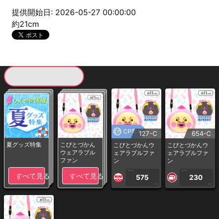
提供開始日: 2026-05-27 00:00:00
約21cm
現在提供している景品一覧
CP専用
127-C
654-C
夏グッズ特集
こびとづかん
こびとづかんウ
こびとづかんウ
ウェアラブル
ェアラブルファ
ェアラブルファ
ファン
ン
ン
1PLAY
1PLAY
すべて見る
すべて見る
575
230
CP
CP