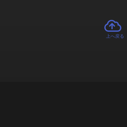
上へ戻る
チャーとは
遊ぶオンラインクレーンゲーム「クラウドキャッチャー」自宅にい
で、UFOキャッチャーを遠隔操作!