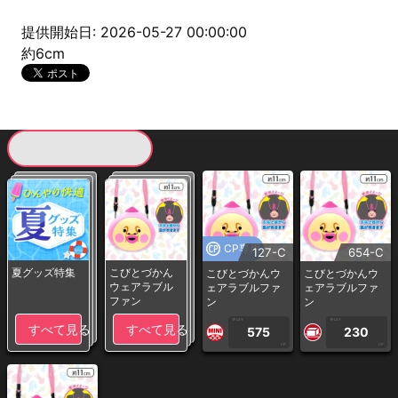
提供開始日: 2026-05-27 00:00:00
約6cm
現在提供している景品一覧
CP専用
127-C
654-C
夏グッズ特集
こびとづかん
こびとづかんウ
こびとづかんウ
ウェアラブル
ェアラブルファ
ェアラブルファ
ファン
ン
ン
1PLAY
1PLAY
すべて見る
すべて見る
575
230
CP
CP