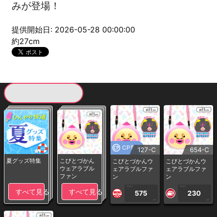
みが登場！
提供開始日: 2026-05-28 00:00:00
約27cm
現在提供している景品一覧
CP専用
127-C
654-C
夏グッズ特集
こびとづかん
こびとづかんウ
こびとづかんウ
ウェアラブル
ェアラブルファ
ェアラブルファ
ファン
ン
ン
1PLAY
1PLAY
すべて見る
すべて見る
575
230
CP
CP