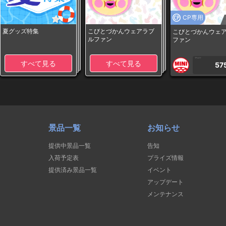
CP専用
夏グッズ特集
こびとづかんウェアラブ
こびとづかんウェ
ルファン
ファン
1PLAY
すべて見る
すべて見る
57
景品一覧
お知らせ
提供中景品一覧
告知
入荷予定表
プライズ情報
提供済み景品一覧
イベント
アップデート
メンテナンス