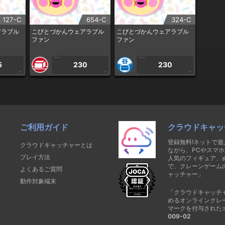
127-C
654-C
324-C
アラブル
こびとづかんウェアラブル
こびとづかんウェアラブル
ファン
ファン
1PLAY
1PLAY
5
230
230
CP
CP
CP
ご利用ガイド
クラウドキャッ
登録無料!ネットで
クラウドキャッチャーとは
ながら、PCやスマホ
プレイ方法
人気のフィギュア、
で、クレーンゲーム
よくあるご質問
ャッチャー」
動作対象端末
「クラウドキャッチ
めるオンラインクレ
マークを付与された
009-02