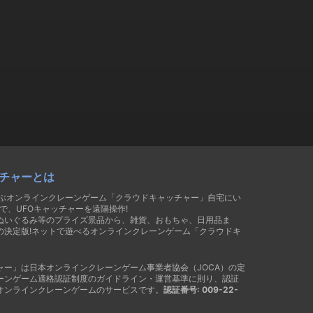
チャーとは
遊ぶオンラインクレーンゲーム「クラウドキャッチャー」自宅にい
で、UFOキャッチャーを遠隔操作!
ぬいぐるみ等のプライズ景品から、雑貨、おもちゃ、日用品ま
の決定版!ネットで遊べるオンラインクレーンゲーム「クラウドキ
ャー」は日本オンラインクレーンゲーム事業者協会（JOCA）の定
ーンゲーム適格認証制度のガイドライン・運営基準に則り、認証
オンラインクレーンゲームのサービスです。
認証番号: 009-22-