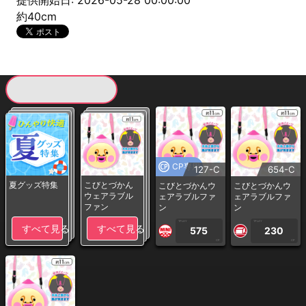
提供開始日: 2026-05-28 00:00:00
約40cm
現在提供している景品一覧
CP専用
127-C
654-C
夏グッズ特集
こびとづかん
こびとづかんウ
こびとづかんウ
ウェアラブル
ェアラブルファ
ェアラブルファ
ファン
ン
ン
1PLAY
1PLAY
すべて見る
すべて見る
575
230
CP
CP