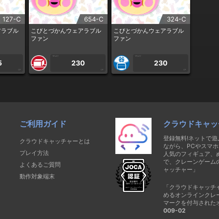
127-C
654-C
324-C
アラブル
こびとづかんウェアラブル
こびとづかんウェアラブル
ファン
ファン
1PLAY
1PLAY
5
230
230
CP
CP
CP
ご利用ガイド
クラウドキャッ
登録無料!ネットで
クラウドキャッチャーとは
ながら、PCやスマホ
プレイ方法
人気のフィギュア、
で、クレーンゲーム
よくあるご質問
ャッチャー」
動作対象端末
「クラウドキャッチ
めるオンラインクレ
マークを付与された
009-02