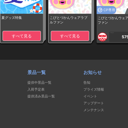
CP専用
夏グッズ特集
こびとづかんウェアラブ
こびとづかんウェ
ルファン
ファン
1PLAY
すべて見る
すべて見る
57
景品一覧
お知らせ
提供中景品一覧
告知
入荷予定表
プライズ情報
提供済み景品一覧
イベント
アップデート
メンテナンス