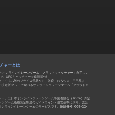
チャーとは
遊ぶオンラインクレーンゲーム「クラウドキャッチャー」自宅にい
で、UFOキャッチャーを遠隔操作!
ぬいぐるみ等のプライズ景品から、雑貨、おもちゃ、日用品ま
の決定版!ネットで遊べるオンラインクレーンゲーム「クラウドキ
ャー」は日本オンラインクレーンゲーム事業者協会（JOCA）の定
ーンゲーム適格認証制度のガイドライン・運営基準に則り、認証
オンラインクレーンゲームのサービスです。
認証番号: 009-22-