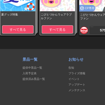
CP専用
夏グッズ特集
こびとづかんウェアラブ
こびとづかんウェ
ルファン
ファン
1PLAY
すべて見る
すべて見る
57
景品一覧
お知らせ
提供中景品一覧
告知
入荷予定表
プライズ情報
提供済み景品一覧
イベント
アップデート
メンテナンス