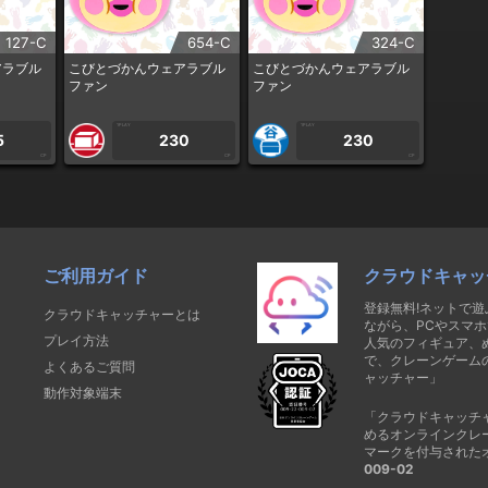
127-C
654-C
324-C
アラブル
こびとづかんウェアラブル
こびとづかんウェアラブル
ファン
ファン
1PLAY
1PLAY
5
230
230
CP
CP
CP
ご利用ガイド
クラウドキャッ
登録無料!ネットで
クラウドキャッチャーとは
ながら、PCやスマホ
プレイ方法
人気のフィギュア、
で、クレーンゲーム
よくあるご質問
ャッチャー」
動作対象端末
「クラウドキャッチ
めるオンラインクレ
マークを付与された
009-02