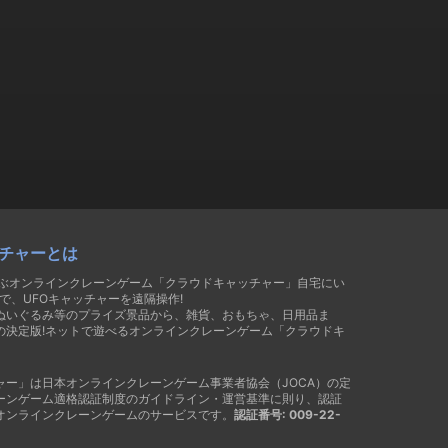
チャーとは
遊ぶオンラインクレーンゲーム「クラウドキャッチャー」自宅にい
で、UFOキャッチャーを遠隔操作!
ぬいぐるみ等のプライズ景品から、雑貨、おもちゃ、日用品ま
の決定版!ネットで遊べるオンラインクレーンゲーム「クラウドキ
ャー」は日本オンラインクレーンゲーム事業者協会（JOCA）の定
ーンゲーム適格認証制度のガイドライン・運営基準に則り、認証
オンラインクレーンゲームのサービスです。
認証番号: 009-22-