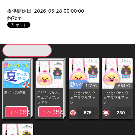
提供開始日: 2026-05-28 00:00:00
約7cm
現在提供している景品一覧
CP専用
127-C
654-C
夏グッズ特集
こびとづかん
こびとづかんウ
こびとづかんウ
ウェアラブル
ェアラブルファ
ェアラブルファ
ファン
ン
ン
1PLAY
1PLAY
すべて見る
すべて見る
575
230
CP
CP