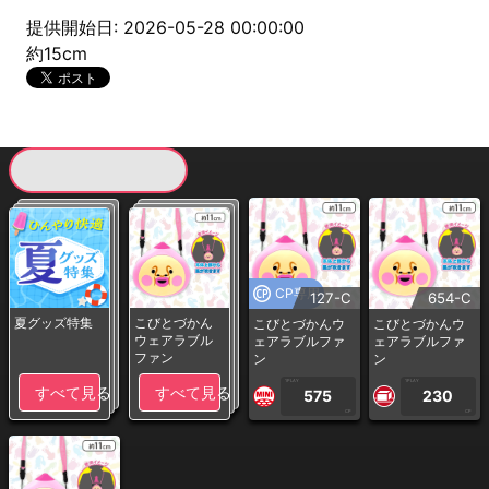
提供開始日: 2026-05-28 00:00:00
約15cm
現在提供している景品一覧
CP専用
127-C
654-C
夏グッズ特集
こびとづかん
こびとづかんウ
こびとづかんウ
ウェアラブル
ェアラブルファ
ェアラブルファ
ファン
ン
ン
1PLAY
1PLAY
すべて見る
すべて見る
575
230
CP
CP