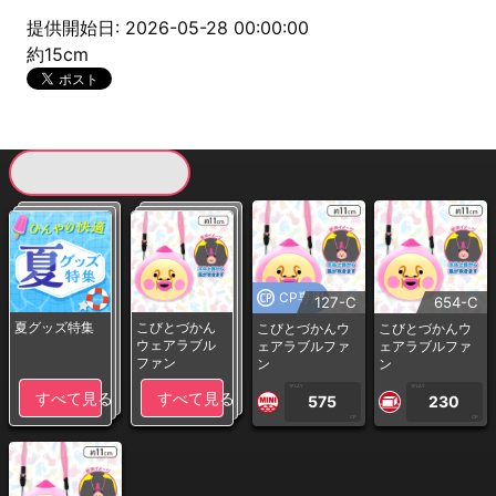
提供開始日: 2026-05-28 00:00:00
約15cm
現在提供している景品一覧
CP専用
127-C
654-C
夏グッズ特集
こびとづかん
こびとづかんウ
こびとづかんウ
ウェアラブル
ェアラブルファ
ェアラブルファ
ファン
ン
ン
1PLAY
1PLAY
すべて見る
すべて見る
575
230
CP
CP