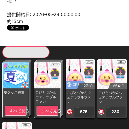
場！
提供開始日: 2026-05-29 00:00:00
約15cm
現在提供している景品一覧
CP専用
127-C
654-C
夏グッズ特集
こびとづかん
こびとづかんウ
こびとづかんウ
ウェアラブル
ェアラブルファ
ェアラブルファ
ファン
ン
ン
1PLAY
1PLAY
すべて見る
すべて見る
575
230
CP
CP