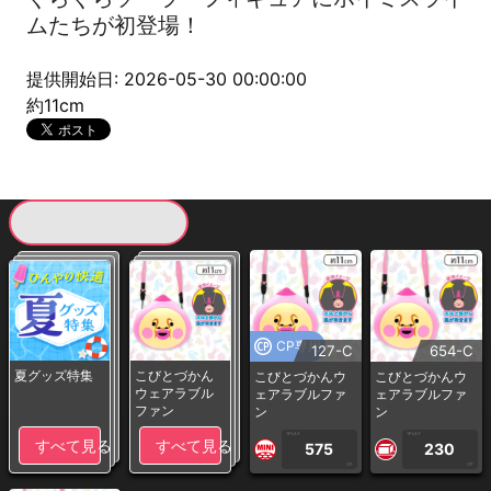
ムたちが初登場！
提供開始日: 2026-05-30 00:00:00
約11cm
現在提供している景品一覧
CP専用
127-C
654-C
夏グッズ特集
こびとづかん
こびとづかんウ
こびとづかんウ
ウェアラブル
ェアラブルファ
ェアラブルファ
ファン
ン
ン
1PLAY
1PLAY
すべて見る
すべて見る
575
230
CP
CP