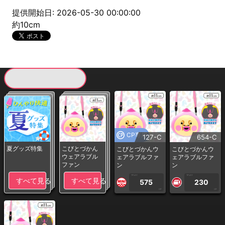
提供開始日: 2026-05-30 00:00:00
約10cm
現在提供している景品一覧
CP専用
127-C
654-C
夏グッズ特集
こびとづかん
こびとづかんウ
こびとづかんウ
ウェアラブル
ェアラブルファ
ェアラブルファ
ファン
ン
ン
1PLAY
1PLAY
すべて見る
すべて見る
575
230
CP
CP