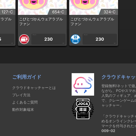
127-C
654-C
324-C
アラブル
こびとづかんウェアラブル
こびとづかんウェアラブル
ファン
ファン
1PLAY
1PLAY
5
230
230
CP
CP
CP
ご利用ガイド
クラウドキャッ
登録無料!ネットで
クラウドキャッチャーとは
ながら、PCやスマホ
プレイ方法
人気のフィギュア、
で、クレーンゲーム
よくあるご質問
ャッチャー」
動作対象端末
「クラウドキャッチ
めるオンラインクレ
マークを付与された
009-02