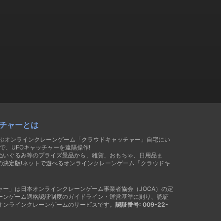
チャーとは
遊ぶオンラインクレーンゲーム「クラウドキャッチャー」自宅にい
で、UFOキャッチャーを遠隔操作!
ぬいぐるみ等のプライズ景品から、雑貨、おもちゃ、日用品ま
の決定版!ネットで遊べるオンラインクレーンゲーム「クラウドキ
ャー」は日本オンラインクレーンゲーム事業者協会（JOCA）の定
ーンゲーム適格認証制度のガイドライン・運営基準に則り、認証
オンラインクレーンゲームのサービスです。
認証番号: 009-22-