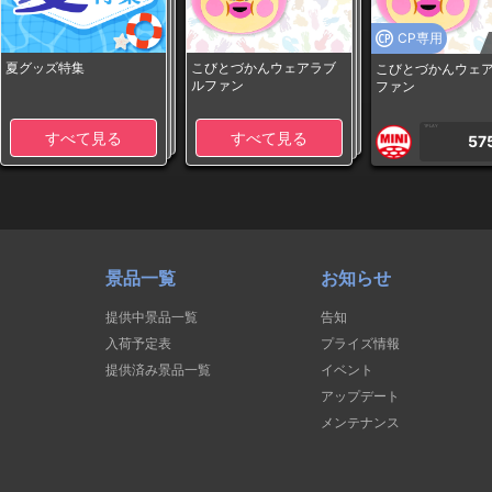
CP専用
夏グッズ特集
こびとづかんウェアラブ
こびとづかんウェ
ルファン
ファン
1PLAY
すべて見る
すべて見る
57
景品一覧
お知らせ
提供中景品一覧
告知
入荷予定表
プライズ情報
提供済み景品一覧
イベント
アップデート
メンテナンス