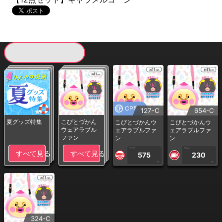
現在提供している景品一覧
CP専用
127-C
654-C
夏グッズ特集
こびとづかん
こびとづかんウ
こびとづかんウ
ウェアラブル
ェアラブルファ
ェアラブルファ
ファン
ン
ン
1PLAY
1PLAY
すべて見る
すべて見る
575
230
CP
CP
324-C