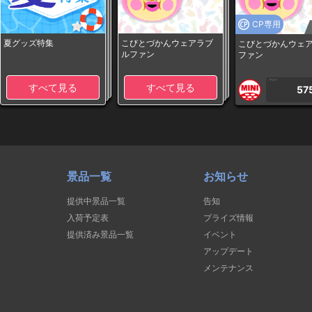
CP専用
夏グッズ特集
こびとづかんウェアラブ
こびとづかんウェ
ルファン
ファン
1PLAY
すべて見る
すべて見る
57
景品一覧
お知らせ
提供中景品一覧
告知
入荷予定表
プライズ情報
提供済み景品一覧
イベント
アップデート
メンテナンス