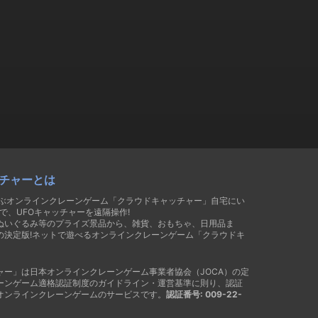
チャーとは
遊ぶオンラインクレーンゲーム「クラウドキャッチャー」自宅にい
で、UFOキャッチャーを遠隔操作!
ぬいぐるみ等のプライズ景品から、雑貨、おもちゃ、日用品ま
の決定版!ネットで遊べるオンラインクレーンゲーム「クラウドキ
ャー」は日本オンラインクレーンゲーム事業者協会（JOCA）の定
ーンゲーム適格認証制度のガイドライン・運営基準に則り、認証
オンラインクレーンゲームのサービスです。
認証番号: 009-22-