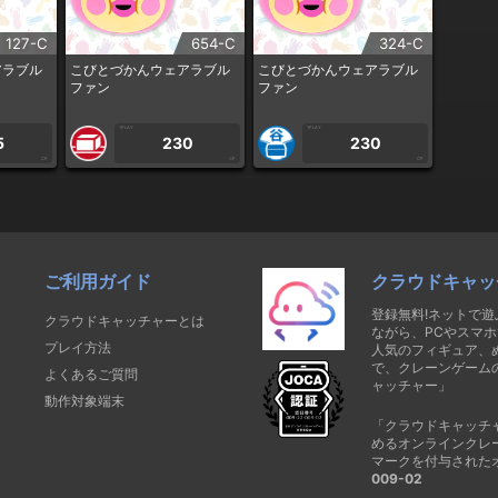
127-C
654-C
324-C
アラブル
こびとづかんウェアラブル
こびとづかんウェアラブル
ファン
ファン
1PLAY
1PLAY
5
230
230
CP
CP
CP
ご利用ガイド
クラウドキャッ
登録無料!ネットで
クラウドキャッチャーとは
ながら、PCやスマホ
プレイ方法
人気のフィギュア、
で、クレーンゲーム
よくあるご質問
ャッチャー」
動作対象端末
「クラウドキャッチ
めるオンラインクレ
マークを付与された
009-02