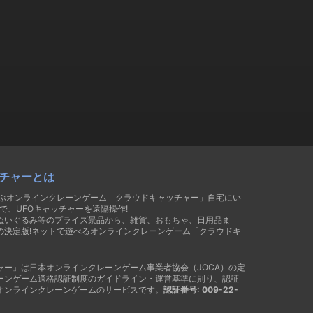
チャーとは
遊ぶオンラインクレーンゲーム「クラウドキャッチャー」自宅にい
で、UFOキャッチャーを遠隔操作!
ぬいぐるみ等のプライズ景品から、雑貨、おもちゃ、日用品ま
の決定版!ネットで遊べるオンラインクレーンゲーム「クラウドキ
ャー」は日本オンラインクレーンゲーム事業者協会（JOCA）の定
ーンゲーム適格認証制度のガイドライン・運営基準に則り、認証
オンラインクレーンゲームのサービスです。
認証番号: 009-22-