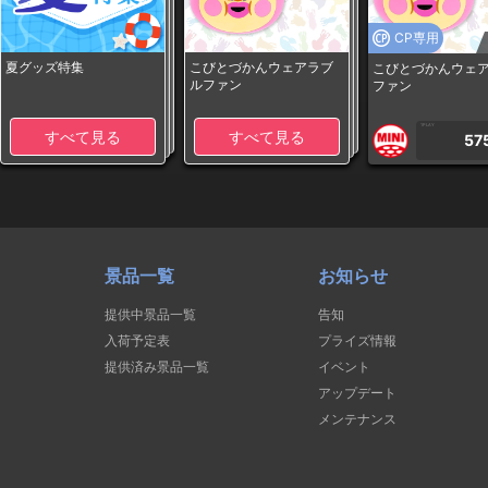
CP専用
夏グッズ特集
こびとづかんウェアラブ
こびとづかんウェ
ルファン
ファン
1PLAY
すべて見る
すべて見る
57
景品一覧
お知らせ
提供中景品一覧
告知
入荷予定表
プライズ情報
提供済み景品一覧
イベント
アップデート
メンテナンス