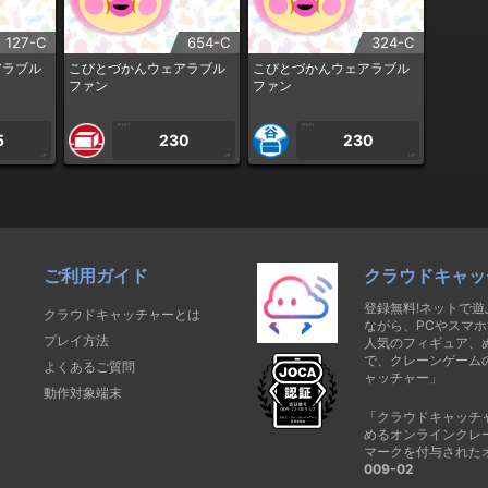
127-C
654-C
324-C
アラブル
こびとづかんウェアラブル
こびとづかんウェアラブル
ファン
ファン
1PLAY
1PLAY
5
230
230
CP
CP
CP
ご利用ガイド
クラウドキャッ
登録無料!ネットで
クラウドキャッチャーとは
ながら、PCやスマホ
プレイ方法
人気のフィギュア、
で、クレーンゲーム
よくあるご質問
ャッチャー」
動作対象端末
「クラウドキャッチ
めるオンラインクレ
マークを付与された
009-02